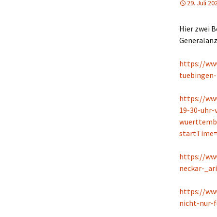
29. Juli 20
Hier zwei 
Generalanz
https://ww
tuebingen-
https://ww
19-30-uhr-
wuerttemb
startTime
https://ww
neckar-_ar
https://ww
nicht-nur-