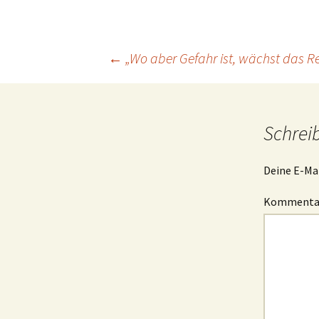
Beitrags-
←
„Wo aber Gefahr ist, wächst das R
Navigation
Schrei
Deine E-Mai
Komment