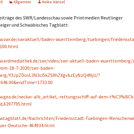
20
Allgemein
Heike Hänsel
Beiträge des SWR/Landesschau sowie Printmedien Reutlinger
eiger und Schwäbisches Tagblatt:
w.swr.de/swraktuell/baden-wuerttemberg/tuebingen/friedenssta
100.html
w.ardmediathek.de/swr/video/swr-aktuell-baden-wuerttemberg/
vom-18-7-2020/swr-baden-
erg/Y3JpZDovL3N3ci5kZS9hZXgvbzEyNzQ4NjU/?
=646.00&endTime=1733.00
w.gea.de/neckar-alb_artikel,-rettungsschiff-auf-dem-t%C3%BCb
id,6297795.html
w.tagblatt.de/Nachrichten/Friedensstadt-Tuebingen-Menschenw
fuer-Deutsche-464934.html