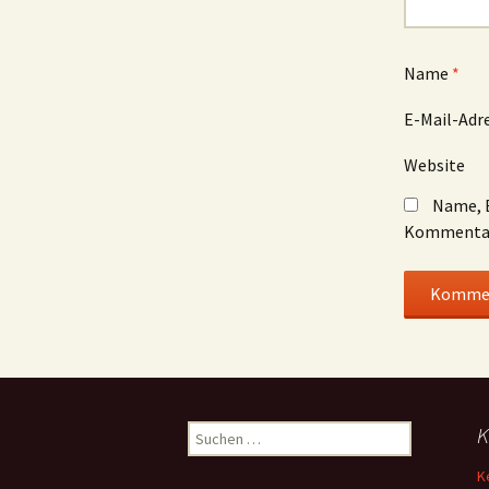
Name
*
E-Mail-Adr
Website
Name, E
Kommentar
Suchen
K
nach:
K