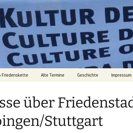
elt zu verändern. – Bertolt Brecht
 Friedens
 Friedenskette
Alte Termine
Geschichte
Impressum
sse über Friedensta
ingen/Stuttgart