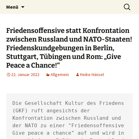
Kultur ist das Vergnügen, die Welt zu
Zum
Suchen
Kultur des Friedens
Menü
Inhalt
nach:
verändern. – Bertolt Brecht
springen
Friedensoffensive statt Konfrontation
zwischen Russland und NATO-Staaten!
Friedenskundgebungen in Berlin,
Stuttgart, Tübingen und Rom: „Give
Peace a Chance!“
22. Januar 2022
Allgemein
Heike Hänsel
Die Gesellschaft Kultur des Friedens 
(GKF) ruft angesichts der 
Konfrontation zwischen Russland und 
der NATO zu einer "Friedensoffensive 
Give peace a chance" auf und wird in 