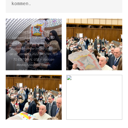
kommen.
2HG9EFW Vatican City,
Vatikanstadt. 19th Jan, 2022.
Pope Francis during the General
audience at the in The Vatican
on 19 January 2022. RESTRICTED
TO EDITORIAL USE – Vatican
Media/Spaziani. Credit:
dpa/Alamy Live News