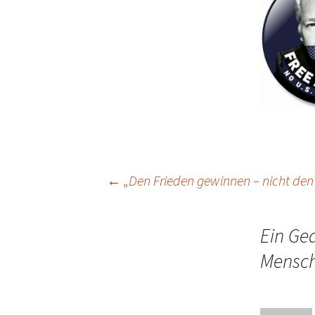
Beitrags-
←
„Den Frieden gewinnen – nicht den
Navigation
Ein Ge
Mensch