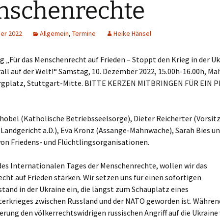
nschenrechte
er 2022
Allgemein
,
Termine
Heike Hänsel
 „Für das Menschenrecht auf Frieden – Stoppt den Krieg in der Uk
all auf der Welt!“ Samstag, 10. Dezember 2022, 15.00h-16.00h, M
rgplatz, Stuttgart-Mitte. BITTE KERZEN MITBRINGEN FÜR EIN 
chobel (Katholische Betriebsseelsorge), Dieter Reicherter (Vorsit
 Landgericht a.D.), Eva Kronz (Assange-Mahnwache), Sarah Bies u
on Friedens- und Flüchtlingsorganisationen.
des Internationalen Tages der Menschenrechte, wollen wir das
ht auf Frieden stärken. Wir setzen uns für einen sofortigen
stand in der Ukraine ein, die längst zum Schauplatz eines
eterkrieges zwischen Russland und der NATO geworden ist. Währen
rung den völkerrechtswidrigen russischen Angriff auf die Ukraine 