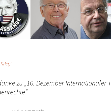
 Krieg“
danke zu „
10. Dezember Internationaler 
enrechte
“
4. Mai 2023 um 19:49 Uhr