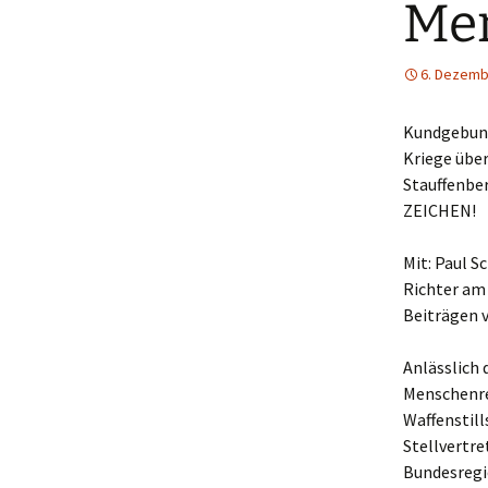
Me
6. Dezemb
Kundgebung
Kriege über
Stauffenbe
ZEICHEN!
Mit: Paul S
Richter am
Beiträgen v
Anlässlich 
Menschenrec
Waffenstill
Stellvertr
Bundesregie