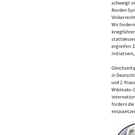
schweigt s
Norden Syri
Völkerrech
Wir fordern
kriegführen
stattdesse
ergreifen. 
Initiativen
Gleichzeiti
in Deutsch
und 2. Klas
Wikileaks-G
internation
fordern die
einzusetze