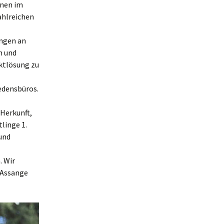
onen im
ahlreichen
ungen an
n und
ktlösung zu
iedensbüros.
 Herkunft,
linge 1.
 und
. Wir
n Assange