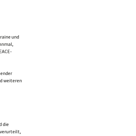
raine und
ahnmal,
PEACE-
zender
nd weiteren
d die
verurteilt,