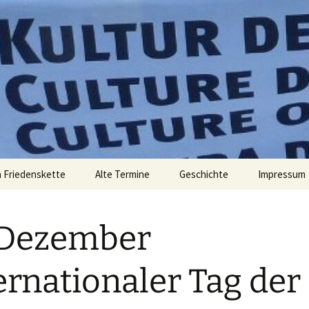
elt zu verändern. – Bertolt Brecht
 Friedens
 Friedenskette
Alte Termine
Geschichte
Impressum
 Dezember
ernationaler Tag der