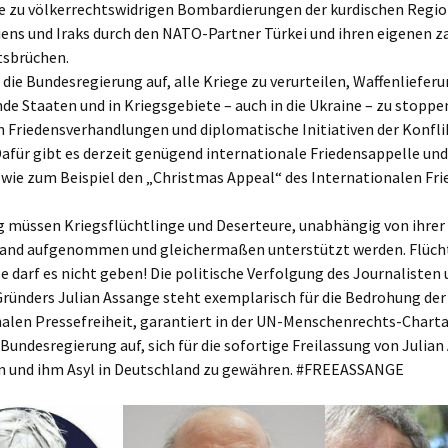
ie zu völkerrechtswidrigen Bombardierungen der kurdischen Regi
ens und Iraks durch den NATO-Partner Türkei und ihren eigenen z
tsbrüchen.
 die Bundesregierung auf, alle Kriege zu verurteilen, Waffenliefer
de Staaten und in Kriegsgebiete – auch in die Ukraine – zu stoppe
n Friedensverhandlungen und diplomatische Initiativen der Konfli
Dafür gibt es derzeit genügend internationale Friedensappelle und
, wie zum Beispiel den „Christmas Appeal“ des Internationalen Fr
g müssen Kriegsflüchtlinge und Deserteure, unabhängig von ihrer
land aufgenommen und gleichermaßen unterstützt werden. Flücht
se darf es nicht geben! Die politische Verfolgung des Journalisten
ründers Julian Assange steht exemplarisch für die Bedrohung der
alen Pressefreiheit, garantiert in der UN-Menschenrechts-Charta
 Bundesregierung auf, sich für die sofortige Freilassung von Julia
n und ihm Asyl in Deutschland zu gewähren. #FREEASSANGE