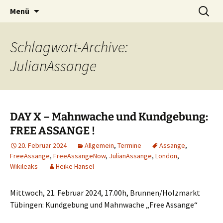
Kultur ist das Vergnügen, die Welt zu
Zum
Suchen
Kultur des Friedens
Menü
Inhalt
nach:
verändern. – Bertolt Brecht
springen
Schlagwort-Archive:
JulianAssange
DAY X – Mahnwache und Kundgebung:
FREE ASSANGE !
20. Februar 2024
Allgemein
,
Termine
Assange
,
FreeAssange
,
FreeAssangeNow
,
JulianAssange
,
London
,
Wikileaks
Heike Hänsel
Mittwoch, 21. Februar 2024, 17.00h, Brunnen/Holzmarkt
Tübingen: Kundgebung und Mahnwache „Free Assange“