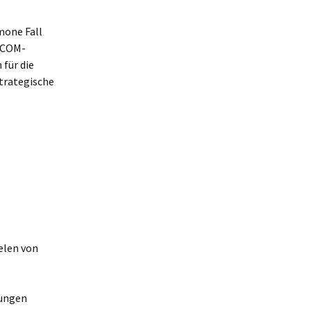
mone Fall
RICOM-
 für die
trategische
elen von
tungen