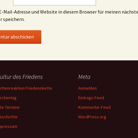
-Mail-Adresse und Website in diesem Browser für meinen nächst
 speichern.
ultur des Friedens
Meta
ettenreaktion Friedenskette
Anmelden
irchentag
Eintrags-Feed
lte Termine
Kommentar-Feed
eschichte
WordPress.org
mpressum