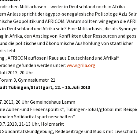
ndischen Militärbasen – weder in Deutschland noch in Afrika
em Anlass spricht der ägypto-senegalesische Politologe Aziz Sal
anische Geopolitik und AFRICOM. Warum sollten wir gegen die AF
s in Deutschland und Afrika sein? Eine Militärbasis, die als Synonym
g in Afrika, den Anstieg von Konflikten über Ressourcen und geos
 und die politische und ökonomische Aushöhlung von staatlicher
t steht.
ng „AFRICOM auflösen! Raus aus Deutschland und Afrika!“
Sprachen gefunden werden unter:
www.grila.org
Juli 2013, 20 Uhr
 Forum 3, Gymnasiumstr. 21
adt Tübingen/Stuttgart, 12. – 15.Juli 2013
2.7. 2013, 20 Uhr Gemeindehaus Lamm
e Außen-und Friedenspolitik“, Tübingen-lokal/global mit Beispi
onalen Solidaritätspartnerschaften“
.7. 2013, 11-13 Uhr, Holzmarkt
d Solidaritätskundgebung, Redebeiträge und Musik mit Liveschal