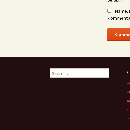
Website
Name, E
Kommentar
Suchen
K
nach:
K
K
A
G
I