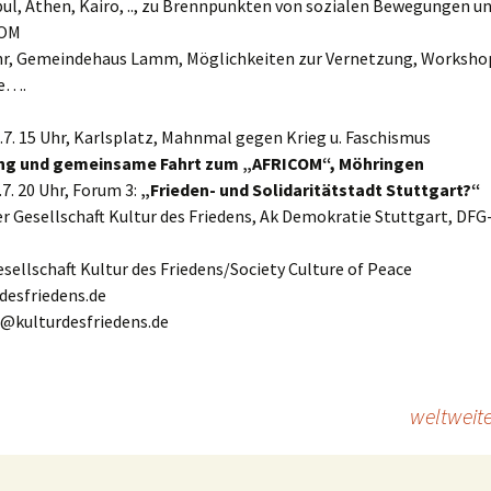
ul, Athen, Kairo, .., zu Brennpunkten von sozialen Bewegungen u
COM
Uhr, Gemeindehaus Lamm, Möglichkeiten zur Vernetzung, Worksho
te….
7. 15 Uhr, Karlsplatz, Mahnmal gegen Krieg u. Faschismus
g und gemeinsame Fahrt zum „AFRICOM“, Möhringen
7. 20 Uhr, Forum 3:
„Frieden- und Solidaritätstadt Stuttgart?“
r Gesellschaft Kultur des Friedens, Ak Demokratie Stuttgart, DF
sellschaft Kultur des Friedens/Society Culture of Peace
desfriedens.de
o@kulturdesfriedens.de
weltweit