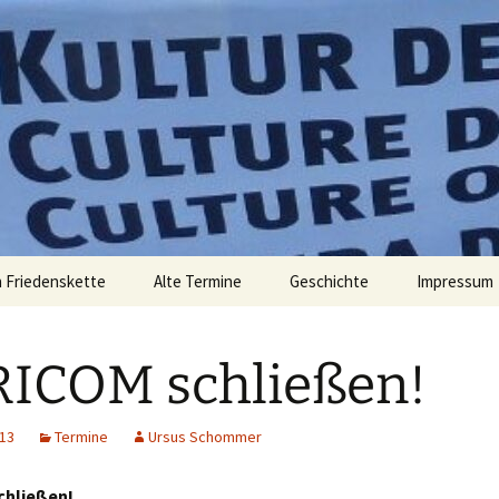
elt zu verändern. – Bertolt Brecht
 Friedens
 Friedenskette
Alte Termine
Geschichte
Impressum
ICOM schließen!
013
Termine
Ursus Schommer
chließen!