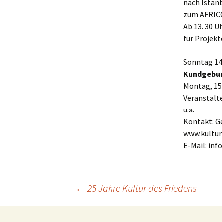
nach Istanb
zum AFRI
Ab 13. 30 
für Projek
Sonntag 14.
Kundgebun
Montag, 15.
Veranstalte
u.a.
Kontakt: Ge
www.kultur
E-Mail: inf
Beitrags-
←
25 Jahre Kultur des Friedens