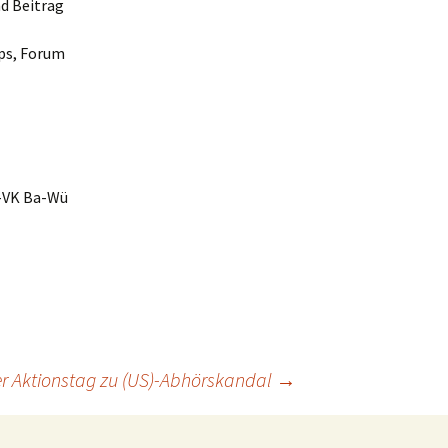
nd Beitrag
ps, Forum
G-VK Ba-Wü
er Aktionstag zu (US)-Abhörskandal
→