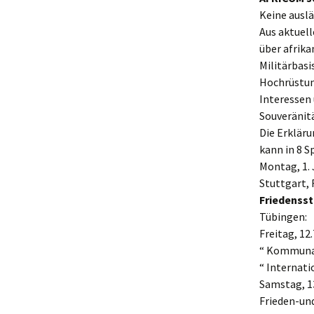
Keine auslä
Aus aktuell
über afrik
Militärbasi
Hochrüstun
Interessen
Souveränitä
Die Erkläru
kann in 8 
Montag, 1. 
Stuttgart,
Friedensst
Tübingen:
Freitag, 1
“ Kommunal
“ Internati
Samstag, 13
Frieden-un