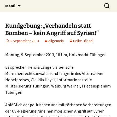
Kultur ist das Vergnügen, die Welt zu
Zum
Suchen
Kultur des Friedens
Menü
Inhalt
nach:
verändern. – Bertolt Brecht
springen
Kundgebung: „Verhandeln statt
Bomben – kein Angriff auf Syrien!“
9. September 2013
Allgemein
Heike Hänsel
Montag, 9. September 2013, 18 Uhr, Holzmarkt Tübingen
Es sprechen: Felicia Langer, israelische
Menschenrechtsanwältin und Trägerin des Alternativen
Nobelpreises, Claudia Haydt, Informationsstelle
Militarisierung Tübingen, Walburg Werner, Friedensplenum
Tübingen
Anläßlich der politischen und militärischen Vorbereitungen
der US-Regierung für einen möglichen Angriff auf Syrien