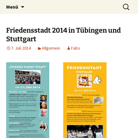
Kultur ist das Vergnügen, die Welt zu
Zum
Suchen
Kultur des Friedens
Menü
Inhalt
nach:
verändern. – Bertolt Brecht
springen
Friedensstadt 2014 in Tübingen und
Stuttgart
7. Juli 2014
Allgemein
Fabs