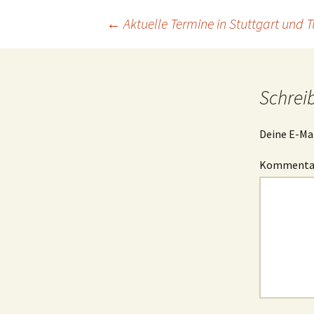
Beitrags-
←
Aktuelle Termine in Stuttgart und 
Navigation
Schrei
Deine E-Mai
Komment