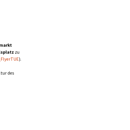
zmarkt
lsplatz
zu
e_FlyerTUE
).
ltur des