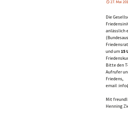
27. Mai 20
Die Gesells
Friedensini
anlässlich
(Bundesaus
Friedensra
und um
15 
Friedensku
Bitte den 
Aufrufer un
Friedens,
email :inf
Mit freund
Henning Zi