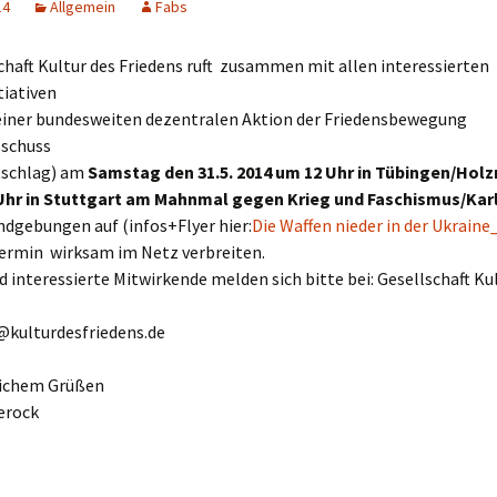
14
Allgemein
Fabs
chaft Kultur des Friedens ruft zusammen mit allen interessierten
tiativen
 einer bundesweiten dezentralen Aktion der Friedensbewegung
schuss
tschlag) am
Samstag den 31.5. 2014 um 12 Uhr in Tübingen/Hol
Uhr in Stuttgart am Mahnmal gegen Krieg und Faschismus/Kar
ndgebungen auf (infos+Flyer hier:
Die Waffen nieder in der Ukrain
Termin wirksam im Netz verbreiten.
d interessierte Mitwirkende melden sich bitte bei: Gesellschaft Ku
o@kulturdesfriedens.de
lichem Grüßen
erock