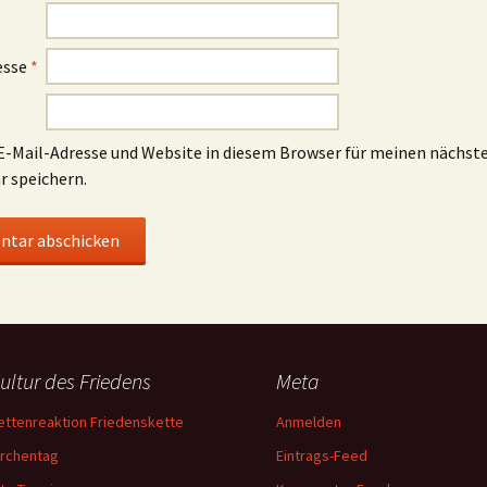
esse
*
-Mail-Adresse und Website in diesem Browser für meinen nächst
 speichern.
ultur des Friedens
Meta
ettenreaktion Friedenskette
Anmelden
irchentag
Eintrags-Feed