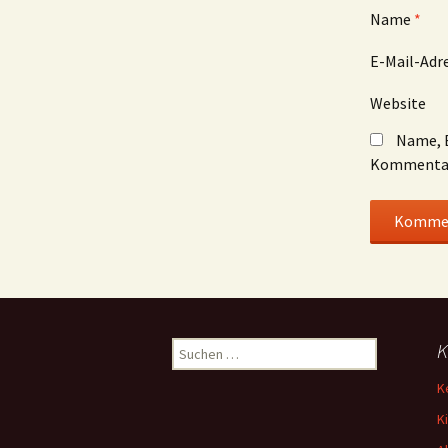
Name
*
E-Mail-Adr
Website
Name, E
Kommentar
Suchen
K
nach:
K
K