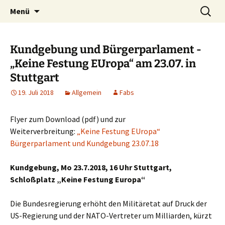
Kultur ist das Vergnügen, die Welt zu
Zum
Suchen
Kultur des Friedens
Menü
Inhalt
nach:
verändern. – Bertolt Brecht
springen
Kundgebung und Bürgerparlament -
„Keine Festung EUropa“ am 23.07. in
Stuttgart
19. Juli 2018
Allgemein
Fabs
Flyer zum Download (pdf) und zur
Weiterverbreitung:
„Keine Festung EUropa“
Bürgerparlament und Kundgebung 23.07.18
Kundgebung, Mo 23.7.2018, 16 Uhr Stuttgart,
Schloßplatz „Keine Festung Europa“
Die Bundesregierung erhöht den Militäretat auf Druck der
US-Regierung und der NATO-Vertreter um Milliarden, kürzt