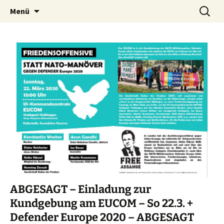
Kultur ist das Vergnügen, die Welt zu
Zum
Suchen
Kultur des Friedens
Menü
Inhalt
nach:
verändern. – Bertolt Brecht
springen
ABGESAGT – Einladung zur
Kundgebung am EUCOM – So 22.3. +
Defender Europe 2020 – ABGESAGT