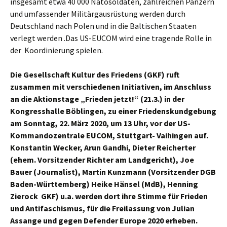
insgesamt etwa 40 000 Natosoldaten, zahlreichen Panzern
und umfassender Militärgausrüstung werden durch
Deutschland nach Polen und in die Baltischen Staaten
verlegt werden .Das US-EUCOM wird eine tragende Rolle in
der Koordinierung spielen.
Die Gesellschaft Kultur des Friedens (GKF) ruft
zusammen mit verschiedenen Initiativen, im Anschluss
an die
Aktionstage
„Frieden jetzt!“ (21.3.) in der
Kongresshalle Böblingen, zu einer Friedenskundgebung
am Sonntag, 22. März 2020, um 13 Uhr,
vor der US-
Kommandozentrale EUCOM, Stuttgart- Vaihingen auf.
Konstantin Wecker, Arun Gandhi, Dieter Reicherter
(ehem. Vorsitzender Richter am Landgericht), Joe
Bauer (Journalist), Martin Kunzmann (Vorsitzender DGB
Baden-Württemberg) Heike Hänsel (MdB), Henning
Zierock GKF) u.a. werden dort ihre Stimme für Frieden
und Antifaschismus, für die Freilassung von Julian
Assange und gegen Defender Europe 2020 erheben.