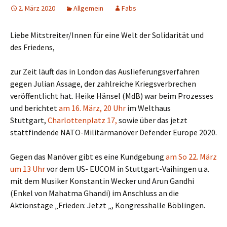
2. März 2020
Allgemein
Fabs
Liebe Mitstreiter/Innen für eine Welt der Solidarität und
des Friedens,
zur Zeit läuft das in London das
Auslieferungsverfahren
gegen Julian Assage, der zahlreiche Kriegsverbrechen
veröffentlicht hat.
Heike Hänsel (MdB) war beim Prozesses
und berichtet
am
16. März, 20 Uhr
im Welthaus
Stuttgart,
Charlottenplatz 17,
sowie über
das jetzt
stattfindende NATO-Militärmanöver Defender Europe 2020.
Gegen das Manöver gibt es eine Kundgebung
am
So 22. März
um 13 Uhr
vor dem US- EUCOM
in Stuttgart-Vaihingen u.a.
mit dem
Musiker
Konstantin Wecker und
Arun Gandhi
(
Enkel von Mahatma Ghandi)
im Anschluss an die
Aktionstage
„Frieden: Jetzt „, Kongresshalle Böblingen.