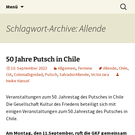
Kultur ist das Vergnügen, die Welt zu
Zum
Suchen
Kultur des Friedens
Menü
Inhalt
nach:
verändern. – Bertolt Brecht
springen
Schlagwort-Archive: Allende
50 Jahre Putsch in Chile
10. September 2023
Allgemein
,
Termine
Allende
,
Chile
,
CIA
,
ColoniaDignidad
,
Putsch
,
SalvadorAllende
,
VictorJara
Heike Hänsel
Veranstaltungen zum 50. Jahrestag des Putsches in Chile
Die Gesellschaft Kultur des Friedens beteiligt sich mit
einigen Veranstaltungen zum 50.Jahrestag des Putsches in
Chile.
Am Montag, den 11.September, ruft die GKF gemeinsam