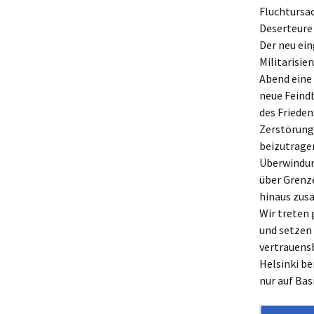
Fluchtursac
Deserteure
Der neu ei
Militarisie
Abend eine 
neue Feindb
des Friede
Zerstörung 
beizutragen
Überwindun
über Grenze
hinaus zu
Wir treten 
und setzen
vertrauens
Helsinki be
nur auf Bas