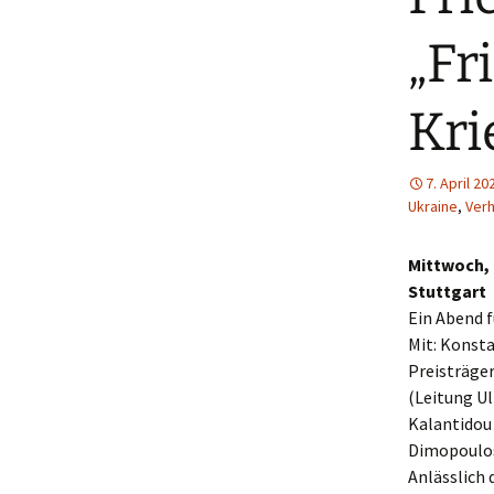
„Fr
Kri
7. April 20
Ukraine
,
Ver
Mittwoch, 
Stuttgart
Ein Abend f
Mit: Konsta
Preisträger
(Leitung Ul
Kalantidou 
Dimopoulos
Anlässlich 