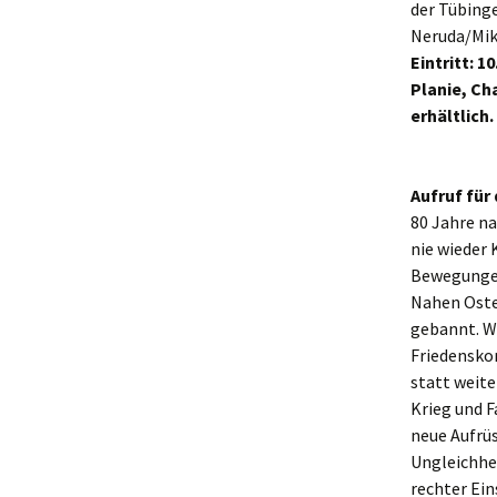
der Tübinge
Neruda/Miki
Eintritt: 
Planie, Ch
erhältlich
Aufruf für
80 Jahre na
nie wieder 
Bewegungen 
Nahen Osten
gebannt. Wi
Friedenskon
statt weite
Krieg und F
neue Aufrüs
Ungleichhei
rechter Ein