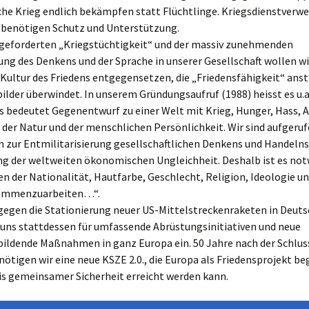
he Krieg endlich bekämpfen statt Flüchtlinge. Kriegsdienstverwe
 benötigen Schutz und Unterstützung.
ngeforderten „Kriegstüchtigkeit“ und der massiv zunehmenden
rung des Denkens und der Sprache in unserer Gesellschaft wollen w
Kultur des Friedens entgegensetzen, die „Friedensfähigkeit“ ans
ilder überwindet. In unserem Gründungsaufruf (1988) heisst es u.a.
ns bedeutet Gegenentwurf zu einer Welt mit Krieg, Hunger, Hass, 
der Natur und der menschlichen Persönlichkeit. Wir sind aufgeruf
 zur Entmilitarisierung gesellschaftlichen Denkens und Handelns
g der weltweiten ökonomischen Ungleichheit. Deshalb ist es not
n der Nationalität, Hautfarbe, Geschlecht, Religion, Ideologie u
sammenzuarbeiten…“.
gegen die Stationierung neuer US-Mittelstreckenraketen in Deuts
 uns stattdessen für umfassende Abrüstungsinitiativen und neue
bildende Maßnahmen in ganz Europa ein. 50 Jahre nach der Schlus
nötigen wir eine neue KSZE 2.0., die Europa als Friedensprojekt beg
is gemeinsamer Sicherheit erreicht werden kann.