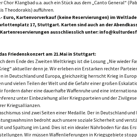
r Chor Klangbad u.a. auch ein Stück aus dem „Canto General“ (Pa
s Theodorakis) aufführen.
10.- Euro, Kartenvorverkauf (keine Reservierungen) im Weltlade
arlottenplatz 17, Stuttgart. Karten sind auch an der Abendkas
. Kartenreservierungen ausschliesslich unter: info@kulturdes
 das Friedenskonzert am 21.Mai in Stuttgart:
ch dem Ende des Zweiten Weltkriegs ist die Losung „Nie wieder F
Krieg“ aktueller denn je. Wir erleben ein Erstarken rechter Parteie
in Deutschland und Europa, gleichzeitig herrscht Krieg in Europ
 und vielen Teilen der Welt und die Gefahr einer großen Eskalatio
r fordern daher eine dauerhafte Waffenruhe und eine internationa
ferenz unter Einbeziehung aller Kriegsparteien und der Zivilgese
rer Kriegsallianzen.
aschismus sind zwei Seiten einer Medaille. Der in Deutschland und
tungswahnsinn bedroht auch unsere soziale Sicherheit und verstä
t und Spaltung im Land. Dies ist ein idealer Nährboden für das Er
stellungen. Wir müssen Waffenlieferungen in Kriegsgebiete stopp