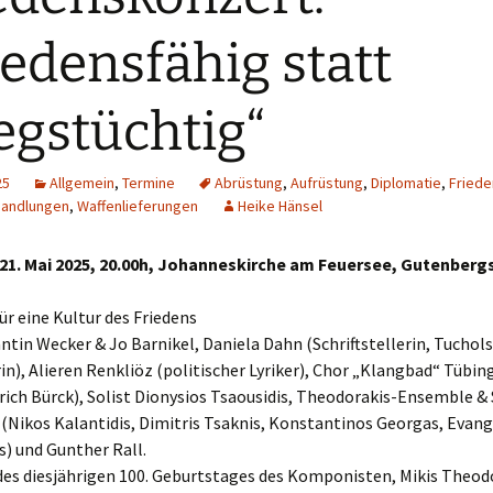
iedensfähig statt
egstüchtig“
25
Allgemein
,
Termine
Abrüstung
,
Aufrüstung
,
Diplomatie
,
Friede
handlungen
,
Waffenlieferungen
Heike Hänsel
21. Mai 2025, 20.00h, Johanneskirche am Feuersee, Gutenbergs
ür eine Kultur des Friedens
ntin Wecker & Jo Barnikel, Daniela Dahn (Schriftstellerin, Tuchol
in), Alieren Renkliöz (politischer Lyriker), Chor „Klangbad“ Tübin
rich Bürck), Solist Dionysios Tsaousidis, Theodorakis-Ensemble &
(Nikos Kalantidis, Dimitris Tsaknis, Konstantinos Georgas, Evan
) und Gunther Rall.
des diesjährigen 100. Geburtstages des Komponisten, Mikis Theodo