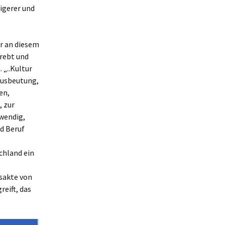
igerer und
ir an diesem
trebt und
 „..Kultur
Ausbeutung,
en,
, zur
wendig,
nd Beruf
chland ein
sakte von
reift, das