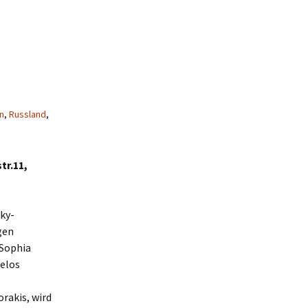
n
,
Russland
,
tr.11,
sky-
gen
 Sophia
gelos
rakis, wird