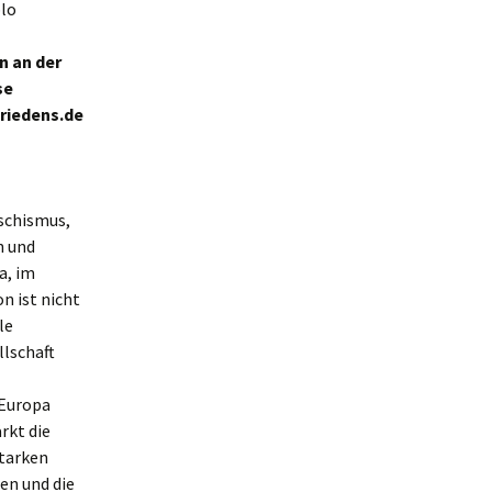
blo
n an der
se
friedens.de
aschismus,
n und
a, im
n ist nicht
le
llschaft
 Europa
rkt die
starken
en und die