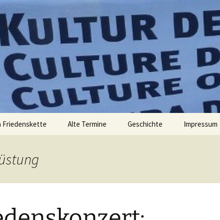
elt zu verändern. – Bertolt Brecht
 Friedens
 Friedenskette
Alte Termine
Geschichte
Impressum
rüstung
edenskonzert: