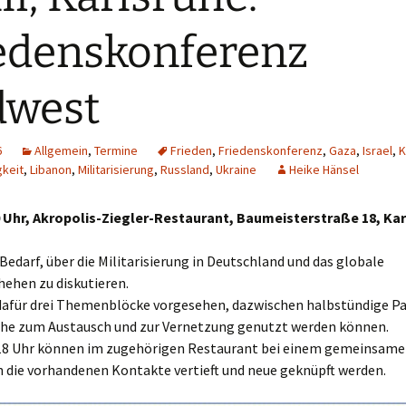
edenskonferenz
dwest
6
Allgemein
,
Termine
Frieden
,
Friedenskonferenz
,
Gaza
,
Israel
,
K
gkeit
,
Libanon
,
Militarisierung
,
Russland
,
Ukraine
Heike Hänsel
0 Uhr, Akropolis-Ziegler-Restaurant, Baumeisterstraße 18, Ka
Bedarf, über die Militarisierung in Deutschland und das globale
hehen zu diskutieren.
dafür drei Themenblöcke vorgesehen, dazwischen halbstündige Pa
che zum Austausch und zur Vernetzung genutzt werden können.
18 Uhr können im zugehörigen Restaurant bei einem gemeinsam
 die vorhandenen Kontakte vertieft und neue geknüpft werden.