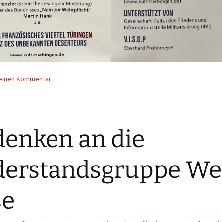
 einen Kommentar
enken an die
erstandsgruppe We
se