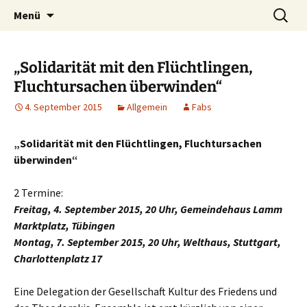
Kultur ist das Vergnügen, die Welt zu
Zum
Suchen
Kultur des Friedens
Menü
Inhalt
nach:
verändern. – Bertolt Brecht
springen
„Solidarität mit den Flüchtlingen,
Fluchtursachen überwinden“
4. September 2015
Allgemein
Fabs
„Solidarität mit den Flüchtlingen, Fluchtursachen
überwinden“
2 Termine:
Freitag, 4. September 2015, 20 Uhr, Gemeindehaus Lamm
Marktplatz, Tübingen
Montag, 7. September 2015, 20 Uhr, Welthaus, Stuttgart,
Charlottenplatz 17
Eine Delegation der Gesellschaft Kultur des Friedens und