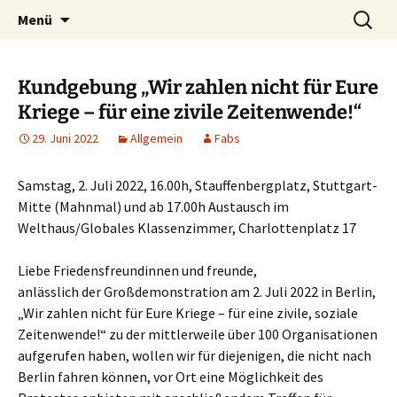
Kultur ist das Vergnügen, die Welt zu
Zum
Suchen
Kultur des Friedens
Menü
Inhalt
nach:
verändern. – Bertolt Brecht
springen
Kundgebung „Wir zahlen nicht für Eure
Kriege – für eine zivile Zeitenwende!“
29. Juni 2022
Allgemein
Fabs
Samstag, 2. Juli 2022, 16.00h, Stauffenbergplatz, Stuttgart-
Mitte (Mahnmal) und ab 17.00h Austausch im
Welthaus/Globales Klassenzimmer, Charlottenplatz 17
Liebe Friedensfreundinnen und freunde,
anlässlich der Großdemonstration am 2. Juli 2022 in Berlin,
„Wir zahlen nicht für Eure Kriege – für eine zivile, soziale
Zeitenwende!“ zu der mittlerweile über 100 Organisationen
aufgerufen haben, wollen wir für diejenigen, die nicht nach
Berlin fahren können, vor Ort eine Möglichkeit des