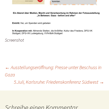
Screenshot
Beitrags-
←
Ausstellungseröffnung: Presse unter Beschuss in
Gaza
5.Juli, Karlsruhe: Friedenskonferenz Südwest
→
Navigation
Schreibe einen Kommentar