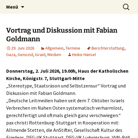
Kultur ist das Vergnügen, die Welt zu
Zum
Suchen
Kultur des Friedens
Menü
Inhalt
nach:
verändern. – Bertolt Brecht
springen
Vortrag und Diskussion mit Fabian
Goldmann
29. Juni 2026
Allgemein
,
Termine
Berichterstattung
,
Gaza
,
Genozid
,
Israel
,
Medien
Heike Hänsel
Donnerstag, 2. Juli 2026, 19.00h, Haus der Katholischen
Kirche, Königstr. 7, Stuttgart-Mitte
„Stereotype, Staatsräson und Selbstzensur“ Vortrag und
Diskussion mit Fabian Goldmann.
„Deutsche Leitmedien haben seit dem 7. Oktober Israels
Verbrechen im Nahen Osten systematisch verharmlost,
gerechtfertigt und oftmals gleich ganz verschwiegen.“
pax christi Rottenburg-Stuttgart in Kooperation mit:
Allmende Stetten, die AnStifter, Gesellschaft Kultur des
Friedens, DFG-VK Stuttgart, DFG-VK Ludwigsburg, VVN-BdA