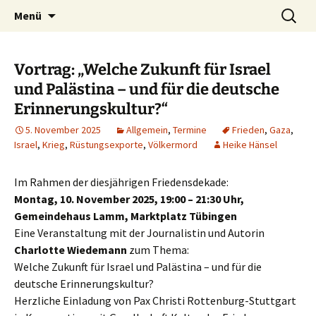
Kultur ist das Vergnügen, die Welt zu
Zum
Suchen
Kultur des Friedens
Menü
Inhalt
nach:
verändern. – Bertolt Brecht
springen
Vortrag: „Welche Zukunft für Israel
und Palästina – und für die deutsche
Erinnerungskultur?“
5. November 2025
Allgemein
,
Termine
Frieden
,
Gaza
,
Israel
,
Krieg
,
Rüstungsexporte
,
Völkermord
Heike Hänsel
Im Rahmen der diesjährigen Friedensdekade:
Montag, 10. November 2025, 19:00 – 21:30 Uhr,
Gemeindehaus Lamm, Marktplatz Tübingen
Eine Veranstaltung mit der Journalistin und Autorin
Charlotte Wiedemann
zum Thema:
Welche Zukunft für Israel und Palästina – und für die
deutsche Erinnerungskultur?
Herzliche Einladung von Pax Christi Rottenburg-Stuttgart